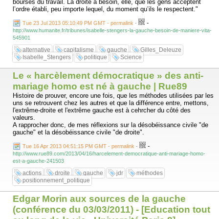
bourses du travail. La droite a besoin, elle, que les gens acceptent
l’ordre établi, peu importe lequel, du moment qu’ils le respectent."
-
Tue 23 Jul 2013 05:10:49 PM GMT - permalink
-
http://www.humanite.fr/tribunes/isabelle-stengers-la-gauche-besoin-de-maniere-vita-
545901
alternative
capitalisme
gauche
Gilles_Deleuze
Isabelle_Stengers
politique
Science
Le « harcèlement démocratique » des anti-
mariage homo est né à gauche | Rue89
Histoire de prouver, encore une fois, que les méthodes utilisées par les
uns se retrouvent chez les autres et que la différence entre, mettons,
l'extrême-droite et l'extrême gauche est à cehrcher du côté des
valeurs.
A rapprocher donc, de mes réflexions sur la désobéissance civile "de
gauche" et la désobéissance civile "de droite".
-
Tue 16 Apr 2013 04:51:15 PM GMT - permalink
-
http://www.rue89.com/2013/04/16/harcelement-democratique-anti-mariage-homo-
est-a-gauche-241503
actions
droite
gauche
jdr
méthodes
positionnement_politique
Edgar Morin aux sources de la gauche
(conférence du 03/03/2011) - [Education tout