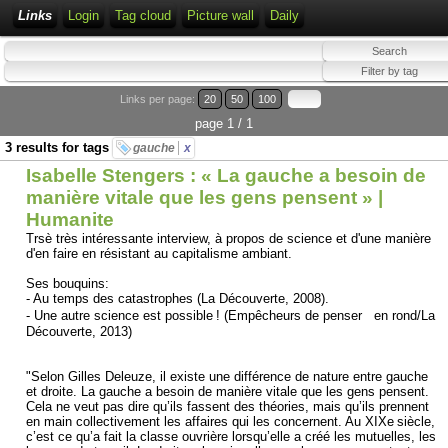
Links
Login
Tag cloud
Picture wall
Daily
Links per page:
20
50
100
page 1 / 1
3 results for tags
gauche
x
Isabelle Stengers : « La gauche a besoin de
manière vitale que les gens pensent » |
Humanite
Trsè très intéressante interview, à propos de science et d'une manière
d'en faire en résistant au capitalisme ambiant.
Ses bouquins:
- Au temps des catastrophes (La Découverte, 2008).
- Une autre science est possible ! (Empêcheurs de penser en rond/La
Découverte, 2013)
"Selon Gilles Deleuze, il existe une différence de nature entre gauche
et droite. La gauche a besoin de manière vitale que les gens pensent.
Cela ne veut pas dire qu’ils fassent des théories, mais qu’ils prennent
en main ­collectivement les affaires qui les concernent. Au XIXe siècle,
c’est ce qu’a fait la classe ouvrière lorsqu’elle a créé les mutuelles, les