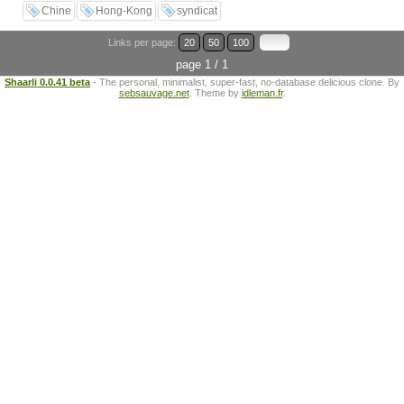
Chine
Hong-Kong
syndicat
Links per page:
20
50
100
page 1 / 1
Shaarli 0.0.41 beta
- The personal, minimalist, super-fast, no-database delicious clone. By
sebsauvage.net
. Theme by
idleman.fr
.