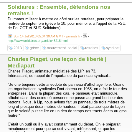
ainsi leur mobilisation. Il est illusoire de penser que cette reculade
calmera les adversaires de l’égalité et de l’école publique. Ils ne
Solidaires : Ensemble, défendons nos
désarmeront pas. Ils sortent renforcés de chaque renoncement.
retraites !
Chaque concession à la réaction est une défaite idéologique qui laisse
de profondes traces.
Du matos militant à mettre de côté sur les retraites, pour préparer la
rentrée de septembre (grève le 10, pour mémoire, à l'appel de la FSU,
Avec cette nouvelle démission le ministère expose encore davantage
de Fo, CGT et SUD-Solidaires).
à la haine tous les garçons manqués et toutes les femmelettes, tous
les pédés et tous les enculés, toutes les gouines et toutes les
-
Sun 14 Jul 2013 05:34:30 AM GMT - permalink
-
salopes, tou-te-s les travelos et tou-te-s les trans, tous les mecs qui
http://www.solidaires.org/article45218.html
aiment des mecs, toutes les nanas qui aiment des nanas, tous les
2013
grève
mouvement_social
retraites
syndicat
mecs et toutes les nanas qui aiment des mecs et des nanas, toutes
les camionneuses et tous les danseurs, tous les garçons qui jouent à
la poupée et toutes les filles qui aiment les voitures, toutes celles et
Charles Piaget, une leçon de liberté |
tous ceux qui n’ont pas droit à l’existence dans ce système normé et
Mediapart
hiérarchisé de partition binaire du masculin et du féminin.
Charles Piaget, animateur médiatisé des LIP, en 73.
Il n’y a pas de pacification possible ; et elle n’est pas souhaitable.
Intéressant, ce rappel de l'importance du panneau syndical...
L’école étant un espace de socialisation et de formation des
consciences, elle est nécessairement l’objet d’un conflit politique
"Je cite toujours cette anecdote du panneau d’affichage libre. Quand
permanent, entre celles et ceux qui défendent telle ou telle dimension
les organisations syndicales l’ont obtenu en 1968, on a fait le tour des
de l’ordre des choses tel qu’il est, et donc une école de la reproduction
entreprises. Dans la plupart des cas, le panneau était minuscule,
des hiérarchies (sociales et/ou racistes et/ou hétéro-sexistes et
affiché dans des coins où personne ne passe au grand bonheur des
patriarcales), et celles et ceux qui se battent – contre vents mauvais
patrons. Nous, à Lip, nous avions fait un panneau de trois mètres de
et marées noires – pour une autre école dans une autre société : une
long et presque deux mètres de hauteur. Il était parabolique de façon
école publique, pour tou-te-s, gratuite, laïque, égalitaire et
que le salarié puisse lire en un rien de temps nos tracts écrits au gros
émancipatrice.
feutre."
L’école est un champ de bataille.
C'était un outil où il y avait constamment du débat. On le préparait
minutieusement pour que ce soit vivant, intéressant, et que les