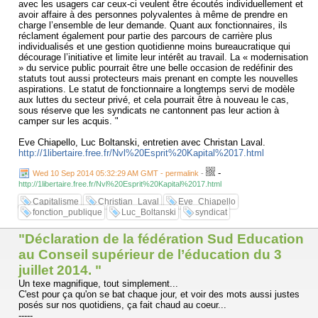
avec les usagers car ceux-ci veulent être écoutés individuellement et
avoir affaire à des personnes polyvalentes à même de prendre en
charge l’ensemble de leur demande. Quant aux fonctionnaires, ils
réclament également pour partie des parcours de carrière plus
individualisés et une gestion quotidienne moins bureaucratique qui
décourage l’initiative et limite leur intérêt au travail. La « modernisation
» du service public pourrait être une belle occasion de redéfinir des
statuts tout aussi protecteurs mais prenant en compte les nouvelles
aspirations. Le statut de fonctionnaire a longtemps servi de modèle
aux luttes du secteur privé, et cela pourrait être à nouveau le cas,
sous réserve que les syndicats ne cantonnent pas leur action à
camper sur les acquis. "
Eve Chiapello, Luc Boltanski, entretien avec Christan Laval.
http://1libertaire.free.fr/Nvl%20Esprit%20Kapital%2017.html
-
Wed 10 Sep 2014 05:32:29 AM GMT - permalink
-
http://1libertaire.free.fr/Nvl%20Esprit%20Kapital%2017.html
Capitalisme
Christian_Laval
Eve_Chiapello
fonction_publique
Luc_Boltanski
syndicat
"Déclaration de la fédération Sud Education
au Conseil supérieur de l’éducation du 3
juillet 2014. "
Un texe magnifique, tout simplement...
C'est pour ça qu'on se bat chaque jour, et voir des mots aussi justes
posés sur nos quotidiens, ça fait chaud au coeur...
-----