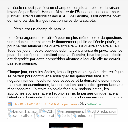
« L’école ne doit pas être un champ de bataille ». Telle est la raison
invoquée par Benoît Hamon, Ministre de l’Éducation nationale, pour
justifier l’arrêt du dispositif des ABCD de l’égalité, saisi comme objet
de haine par des franges réactionnaires de la société.
— L’école est un champ de bataille.
Le même argument est utilisé pour ne plus même poser de questions
sur le dualisme scolaire et le financement public de l’école privée, «
pour ne pas relancer une guerre scolaire ». La guerre scolaire a lieu.
Tous les jours, l’école publique subit la concurrence du privé, tous les
jours des collègues se battent pour la défendre, tous les jours l’école
est dégradée par cette compétition absurde à laquelle elle ne devrait
pas être soumise.
Chaque jour, dans les écoles, les collèges et les lycées, des collègues
se battent pour continuer à enseigner les génocides face aux
négationnismes, l’évolution des espèces et la démarche scientifique
face aux obscurantismes, la construction sociale des genres face aux
réactionnaires, l’histoire coloniale face aux nationalismes, les
approches sociales face à l’économisme, la pensée critique face à
l’idéologie dominante, la coopération face à la concurrence, la culture
face au marché. L’école est un champ de bataille.
-
Thu 10 Jul 2014 07:01:11 AM GMT - permalink
-
?dAeYEw
Chaque jour des collègues luttent pour éviter ici qu’une classe ferme,
Benoit_Hamaon
CSR
enseignement
SUD_éducation
là qu’une
syndicalisme
syndicat
école
éducation
option soit supprimée, ailleurs que des dédoublements soient annulés.
Chaque jour, des collègues se battent pour accompagner au mieux