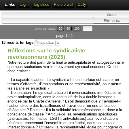
Links
Login
Tag cloud
Picture wall
Daily
Links per page:
20
50
100
page 1 / 1
13 results for tags
syndicat
x
Réflexions sur le syndicaliste
révolutionnaire (2023)
Notre lecture doit partir de la finalité anticapitaliste et autogestionnaire
que nous souhaitons voir le mouvement syndical endosser. On doit
donc croiser :
La capacité d’action. Le syndicat a-t-il une surface suffisante, en
termes d’effectifs, d’implantations et de représentativité, pour mettre
les salarié·es en action ?
L’orientation. Le syndicat articule-t-il revendications immédiates et
projet anticapitaliste, dans la continuité de la « double besogne »
énoncée par la Charte d’Amiens ? Est-il démocratique ? Favorise-t-il
l’action directe des travailleuses et travailleurs, ou une ambiance
délégataire ? Pousse-t-il à la solidarité interprofessionnelle, donc à la
conscience de classe ? Articule-t-il les revendications spécifiques
(antiracistes, féministes, LGBTI, antivalidistes) aux revendications
générales concernant l’ensemble du prolétariat, dans une logique
intersectionnelle ? Utilise-t-il la représentativité légale pour cogérer ou