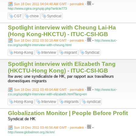
-
Sun 18 Dec 2011 04:04:48 AM GMT - permalink
-
http://www.cgtra.org/spip.php?article773
CGT
chine
Syndicat
Spotlight interview with Cheung Lai-Ha
(Hong Kong-HKCTU) - ITUC-CSI-IGB
-
Sun 18 Dec 2011 03:50:18 AM GMT - permalink
-
http://www.ituc-
csi.org/spotlight-interview-with-cheung.html
Hong-Kong
Interview
migrant
Syndicat
Spotlight interview with Elizabeth Tang
(HKCTU-Hong Kong) - ITUC-CSI-IGB
Itw avec une syndicaliste de HK, par rapport aux travailleurs
domestiques migrants
-
Sun 18 Dec 2011 03:49:04 AM GMT - permalink
-
http://www.ituc-
csi.org/spotlight-interview-with-elizabeth.html?lang=en
Hong-Kong
Interview
migrants
syndicat
Globalization Monitor | People Before Profit
Syndicat de HK
-
Sun 18 Dec 2011 03:46:56 AM GMT - permalink
-
http://www.globalmon.org.hk/en/