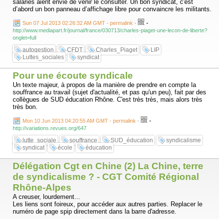
Chaque jour, comme professionnel-le-s, comme syndicalistes, nous
salariés aient envie de venir le consulter. Un bon syndicat, c'est
sommes sur ce champ de bataille. En première ligne.
d’abord un bon panneau d’affichage libre pour convaincre les militants.
-
Sun 07 Jul 2013 02:26:32 AM GMT - permalink
-
http://www.mediapart.fr/journal/france/030713/charles-piaget-une-lecon-de-liberte?
onglet=full
autogestion
CFDT
Charles_Piaget
LIP
Luttes_sociales
syndicat
Pour une écoute syndicale
Un texte majeur, à propos de la manière de prendre en compte la
souffrance au travail (sujet d'actualité, et pas qu'un peu), fait par des
collègues de SUD éducation Rhône. C'est très très, mais alors très
très bon.
-
Mon 10 Jun 2013 04:20:55 AM GMT - permalink
-
http://variations.revues.org/647
lutte_sociale
souffrance
SUD_éducation
syndicalisme
syndicat
école
éducation
Délégation Cgt en Chine (2) La Chine, terre
de syndicalisme ? - CGT Comité Régional
Rhône-Alpes
A creuser, lourdement...
Les liens sont foireux, pour accéder aux autres parties. Replacer le
numéro de page spip directement dans la barre d'adresse.