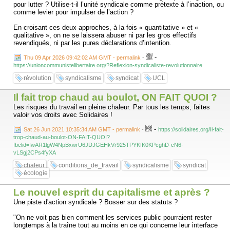
pour lutter ? Utilise-t-il l’unité syndicale comme prétexte à l’inaction, ou
comme levier pour impulser de l’action ?
En croisant ces deux approches, à la fois « quantitative » et «
qualitative », on ne se laissera abuser ni par les gros effectifs
revendiqués, ni par les pures déclarations d’intention.
-
Thu 09 Apr 2026 09:42:02 AM GMT - permalink
-
https://unioncommunistelibertaire.org/?Reflexion-syndicaliste-revolutionnaire
révolution
syndicalisme
syndicat
UCL
Il fait trop chaud au boulot, ON FAIT QUOI ?
Les risques du travail en pleine chaleur. Par tous les temps, faites
valoir vos droits avec Solidaires !
-
Sat 26 Jun 2021 10:35:34 AM GMT - permalink
-
https://solidaires.org/Il-fait-
trop-chaud-au-boulot-ON-FAIT-QUOI?
fbclid=IwAR1lgW4NpBxwrU6JDJGEHkVr925TPYKfK0KPcghD-cN6-
vLSgj2CPs4fyXA
chaleur
conditions_de_travail
syndicalisme
syndicat
écologie
Le nouvel esprit du capitalisme et après ?
Une piste d'action syndicale ? Bosser sur des statuts ?
"On ne voit pas bien comment les services public pourraient rester
longtemps à la traîne tout au moins en ce qui concerne leur interface