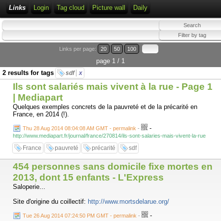
Links
Login
Tag cloud
Picture wall
Daily
Links per page:
20
50
100
page 1 / 1
2 results for tags
sdf
x
Ils sont salariés mais vivent à la rue - Page 1
| Mediapart
Quelques exemples concrets de la pauvreté et de la précarité en
France, en 2014 (!).
-
Thu 28 Aug 2014 08:04:08 AM GMT - permalink
-
http://www.mediapart.fr/journal/france/270814/ils-sont-salaries-mais-vivent-la-rue
France
pauvreté
précarité
sdf
454 personnes sans domicile fixe mortes en
2013, dont 15 enfants - L'Express
Saloperie...
Site d'origine du coillectif:
http://www.mortsdelarue.org/
-
Tue 26 Aug 2014 07:24:50 PM GMT - permalink
-