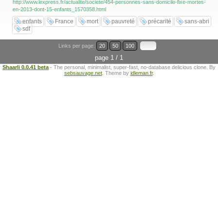
http://www.lexpress.fr/actualite/societe/454-personnes-sans-domicile-fixe-mortes-
en-2013-dont-15-enfants_1570358.html
enfants
France
mort
pauvreté
précarité
sans-abri
sdf
Links per page:
20
50
100
page 1 / 1
Shaarli 0.0.41 beta
- The personal, minimalist, super-fast, no-database delicious clone. By
sebsauvage.net
. Theme by
idleman.fr
.