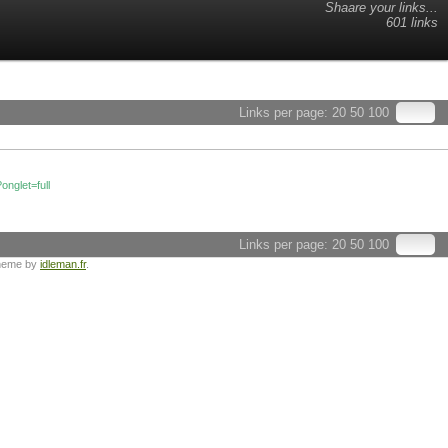
Shaare your links...
601 links
Links per page:
20
50
100
onglet=full
Links per page:
20
50
100
heme by
idleman.fr
.