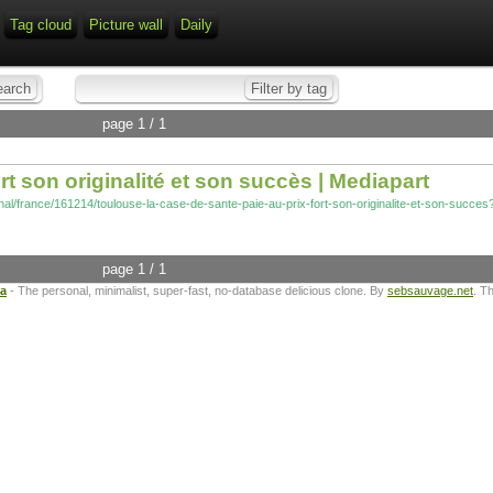
Tag cloud
Picture wall
Daily
page 1 / 1
rt son originalité et son succès | Mediapart
rnal/france/161214/toulouse-la-case-de-sante-paie-au-prix-fort-son-originalite-et-son-succes?
page 1 / 1
ta
- The personal, minimalist, super-fast, no-database delicious clone. By
sebsauvage.net
. T