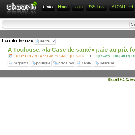
Links
Home
Login
RSS Feed
ATOM Feed
1 results for tags
santé
x
A Toulouse, «la Case de santé» paie au prix fo
-
Tue 16 Dec 2014 09:31:30 PM GMT - permalink
-
http://www.mediapart.fr/jou
migrants
politique
précaires
santé
Toulouse
Shaarli 0.0.41 be