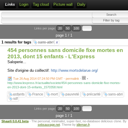
Links
Login
Tag cloud
Picture wall
Daily
Links per page:
20
50
100
page 1 / 1
1 results for tags
sans-abri
x
454 personnes sans domicile fixe mortes en
2013, dont 15 enfants - L'Express
Saloperie...
Site d'origine du coillectif:
http://www.mortsdelarue.org/
-
Tue 26 Aug 2014 07:24:50 PM GMT - permalink
-
http://www.lexpress.fr/actualite/societe/454-personnes-sans-domicile-fixe-mortes-
en-2013-dont-15-enfants_1570358.html
enfants
France
mort
pauvreté
précarité
sans-abri
sdf
Links per page:
20
50
100
page 1 / 1
Shaarli 0.0.41 beta
- The personal, minimalist, super-fast, no-database delicious clone. By
sebsauvage.net
. Theme by
idleman.fr
.