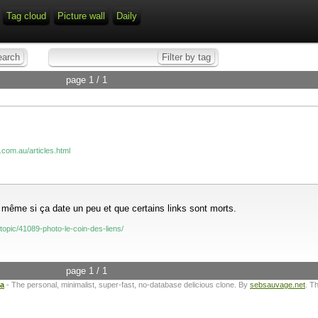
Tag cloud
Picture wall
Daily
page 1 / 1
.com.au/articles.html
, même si ça date un peu et que certains links sont morts.
topic/41089-photo-le-coin-des-liens/
page 1 / 1
ta
- The personal, minimalist, super-fast, no-database delicious clone. By
sebsauvage.net
. T