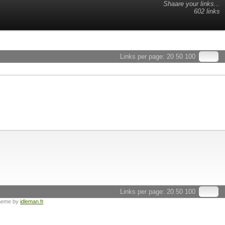
Shaare your links...
602 links
Links per page:
20
50
100
Links per page:
20
50
100
heme by
idleman.fr
.