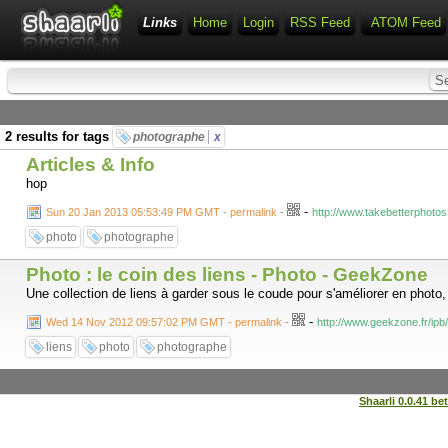
Links
Home
Login
RSS Feed
ATOM Feed
2 results for tags
photographe
x
Articles & Info
hop
-
Sun 20 Jan 2013 05:53:49 PM GMT - permalink
-
http://www.takebetterphotos
photo
photographe
Photo : le coin des liens - Photo - GeekZone
Une collection de liens à garder sous le coude pour s'améliorer en photo
-
Wed 14 Nov 2012 09:57:02 PM GMT - permalink
-
http://www.geekzone.fr/ipb/
liens
photo
photographe
Shaarli 0.0.41 be