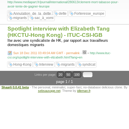
http://www.mediapart.fr/journal/international/280613/clement-mort-tabasse-pour-
avoir-tente-de-gagner-leurope
Annulation_de_la_dette
dette
Forteresse_europe
migrants
sac_à_vomi
Spotlight interview with Elizabeth Tang
(HKCTU-Hong Kong) - ITUC-CSI-IGB
Itw avec une syndicaliste de HK, par rapport aux travailleurs
domestiques migrants
-
Sun 18 Dec 2011 03:49:04 AM GMT - permalink
-
http://www.ituc-
csi.org/spotlight-interview-with-elizabeth.html?lang=en
Hong-Kong
Interview
migrants
syndicat
Links per page:
20
50
100
page 1 / 1
Shaarli 0.0.41 beta
- The personal, minimalist, super-fast, no-database delicious clone. By
sebsauvage.net
. Theme by
idleman.fr
.