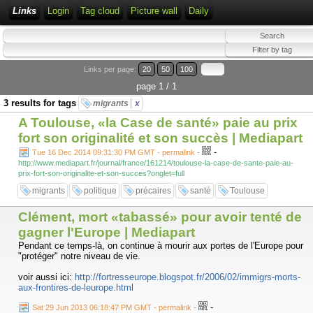
Links
Login
Tag cloud
Picture wall
Daily
Links per page:
20
50
100
page 1 / 1
3 results for tags
migrants
x
A Toulouse, «la Case de santé» paie au prix
fort son originalité et son succès | Mediapart
-
Tue 16 Dec 2014 09:31:30 PM GMT - permalink
-
http://www.mediapart.fr/journal/france/161214/toulouse-la-case-de-sante-paie-au-
prix-fort-son-originalite-et-son-succes?onglet=full
migrants
politique
précaires
santé
Toulouse
Clément, mort «tabassé» pour avoir tenté de
gagner l'Europe | Mediapart
Pendant ce temps-là, on continue à mourir aux portes de l'Europe pour
"protéger" notre niveau de vie.
voir aussi ici:
http://fortresseurope.blogspot.fr/2006/02/immigrs-morts-
aux-frontires-de-leurope.html
-
Sat 29 Jun 2013 06:18:47 PM GMT - permalink
-