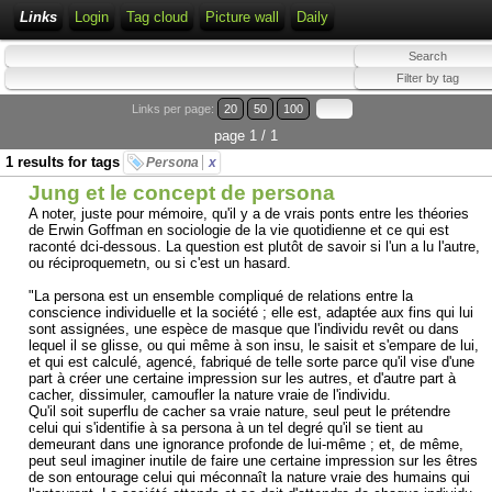
Links
Login
Tag cloud
Picture wall
Daily
Links per page:
20
50
100
page 1 / 1
1 results for tags
Persona
x
Jung et le concept de persona
A noter, juste pour mémoire, qu'il y a de vrais ponts entre les théories
de Erwin Goffman en sociologie de la vie quotidienne et ce qui est
raconté dci-dessous. La question est plutôt de savoir si l'un a lu l'autre,
ou réciproquemetn, ou si c'est un hasard.
"La persona est un ensemble compliqué de relations entre la
conscience individuelle et la société ; elle est, adaptée aux fins qui lui
sont assignées, une espèce de masque que l'individu revêt ou dans
lequel il se glisse, ou qui même à son insu, le saisit et s'empare de lui,
et qui est calculé, agencé, fabriqué de telle sorte parce qu'il vise d'une
part à créer une certaine impression sur les autres, et d'autre part à
cacher, dissimuler, camoufler la nature vraie de l'individu.
Qu'il soit superflu de cacher sa vraie nature, seul peut le prétendre
celui qui s'identifie à sa persona à un tel degré qu'il se tient au
demeurant dans une ignorance profonde de lui-même ; et, de même,
peut seul imaginer inutile de faire une certaine impression sur les êtres
de son entourage celui qui méconnaît la nature vraie des humains qui