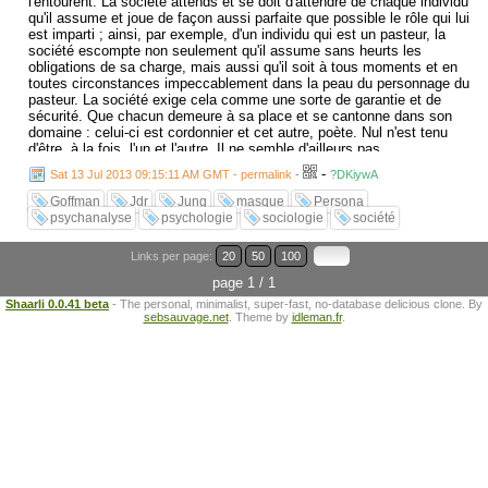
l'entourent. La société attends et se doit d'attendre de chaque individu
qu'il assume et joue de façon aussi parfaite que possible le rôle qui lui
est imparti ; ainsi, par exemple, d'un individu qui est un pasteur, la
société escompte non seulement qu'il assume sans heurts les
obligations de sa charge, mais aussi qu'il soit à tous moments et en
toutes circonstances impeccablement dans la peau du personnage du
pasteur. La société exige cela comme une sorte de garantie et de
sécurité. Que chacun demeure à sa place et se cantonne dans son
domaine : celui-ci est cordonnier et cet autre, poète. Nul n'est tenu
d'être, à la fois, l'un et l'autre. Il ne semble d'ailleurs pas
recommandable d'être les deux à la fois, car on devient vite suspect,
-
Sat 13 Jul 2013 09:15:11 AM GMT - permalink
-
?DKiywA
cela a quelque chose d'inquiétant. Car un tel homme ne répond plus à
la norme habituelle, il "diffère" des autres et excite la défiance. Dans le
Goffman
Jdr
Jung
masque
Persona
monde universitaire on le qualifiera de "dilettante", dans le monde
psychanalyse
psychologie
sociologie
société
politique "d'homme aux réactions imprévisibles" ; du point vue religieux
et pour les dévots, ce serait un "esprit libre" ; bref, face à la société
Links per page:
20
50
100
convaincue que seul le cordonnier qui n'est point poète fait des
chaussures selon les règles de l'art, il serait un individu peu sérieux,
page 1 / 1
un fumiste, suspect d'insuffisance et d'impréparation. Ainsi, il est
Shaarli 0.0.41 beta
- The personal, minimalist, super-fast, no-database delicious clone. By
important, dans la pratique, qu'une personnalité se montre sous une
sebsauvage.net
. Theme by
idleman.fr
.
seule étiquette ; car la société, qui ne connaît que l'homme moyen,
sait que celui-ci déjà se concentrer sur une seule occupation pour faire
quelque chose de valable et de présentable, et que s'il s'éparpille sur
deux, c'en est déjà, en général, trop pour lui."
Dialectique du Moi et de l'inconscient. C.G. JUNG.