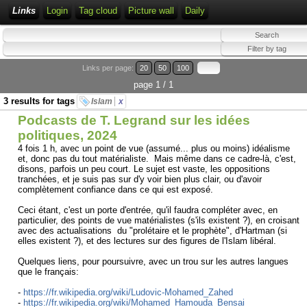
Links
Login
Tag cloud
Picture wall
Daily
Links per page:
20
50
100
page 1 / 1
3 results for tags
Islam
x
Podcasts de T. Legrand sur les idées
politiques, 2024
4 fois 1 h, avec un point de vue (assumé... plus ou moins) idéalisme
et, donc pas du tout matérialiste. Mais même dans ce cadre-là, c'est,
disons, parfois un peu court. Le sujet est vaste, les oppositions
tranchées, et je suis pas sur d'y voir bien plus clair, ou d'avoir
complètement confiance dans ce qui est exposé.
Ceci étant, c'est un porte d'entrée, qu'il faudra compléter avec, en
particulier, des points de vue matérialistes (s'ils existent ?), en croisant
avec des actualisations du "prolétaire et le prophète", d'Hartman (si
elles existent ?), et des lectures sur des figures de l'Islam libéral.
Quelques liens, pour poursuivre, avec un trou sur les autres langues
que le français:
-
https://fr.wikipedia.org/wiki/Ludovic-Mohamed_Zahed
-
https://fr.wikipedia.org/wiki/Mohamed_Hamouda_Bensai