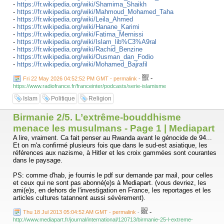
-
https://fr.wikipedia.org/wiki/Shamima_Shaikh
-
https://fr.wikipedia.org/wiki/Mahmoud_Mohamed_Taha
-
https://fr.wikipedia.org/wiki/Leila_Ahmed
-
https://fr.wikipedia.org/wiki/Hanane_Karimi
-
https://fr.wikipedia.org/wiki/Fatima_Mernissi
-
https://fr.wikipedia.org/wiki/Islam_lib%C3%A9ral
-
https://fr.wikipedia.org/wiki/Rachid_Benzine
-
https://fr.wikipedia.org/wiki/Ousman_dan_Fodio
-
https://fr.wikipedia.org/wiki/Mohamed_Bajrafil
-
Fri 22 May 2026 04:52:52 PM GMT - permalink
-
https://www.radiofrance.fr/franceinter/podcasts/serie-islamisme
Islam
Politique
Religion
Birmanie 2/5. L’extrême-bouddhisme
menace les musulmans - Page 1 | Mediapart
A lire, vraiment. Ca fait penser au Rwanda avant le génocide de 94...
Et on m'a confirmé plusieurs fois que dans le sud-est asiatique, les
références aux nazisme, à Hitler et les croix gammées sont courantes
dans le paysage.
PS: comme d'hab, je fournis le pdf sur demande par mail, pour celles
et ceux qui ne sont pas abonné(e)s à Mediapart. (vous devriez, les
ami(e)s, en dehors de l'investigation en France, les reportages et les
articles cultures tatannent aussi sévèrement).
-
Thu 18 Jul 2013 05:04:52 AM GMT - permalink
-
http://www.mediapart.fr/journal/international/120713/birmanie-25-l-extreme-