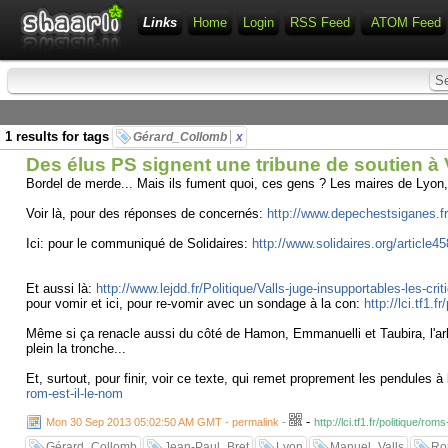
Links
Home
Login
RSS Feed
ATOM Feed
1 results for tags
Gérard_Collomb
x
Des élus PS signent une tribune de soutien à 
Bordel de merde... Mais ils fument quoi, ces gens ? Les maires de Lyon, V
Voir là, pour des réponses de concernés:
http://www.depechestsiganes.f
Ici: pour le communiqué de Solidaires:
http://www.solidaires.org/article4
Et aussi là:
http://www.lejdd.fr/Politique/Valls-juge-insupportables-les-cr
pour vomir et ici, pour re-vomir avec un sondage à la con:
http://lci.tf1
Même si ça renacle aussi du côté de Hamon, Emmanuelli et Taubira, l'arbi
plein la tronche...
Et, surtout, pour finir, voir ce texte, qui remet proprement les pendules à 
rom-est-il-le-nom
-
Mon 30 Sep 2013 05:02:50 AM GMT - permalink
-
http://lci.tf1.fr/politique/
Gérard_Collomb
Jean-Paul_Bret
Lyon
Manuel_Valls
Ro