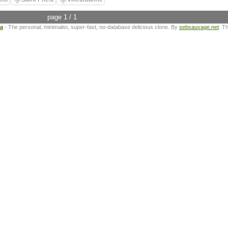
page 1 / 1
ta
- The personal, minimalist, super-fast, no-database delicious clone. By
sebsauvage.net
. T