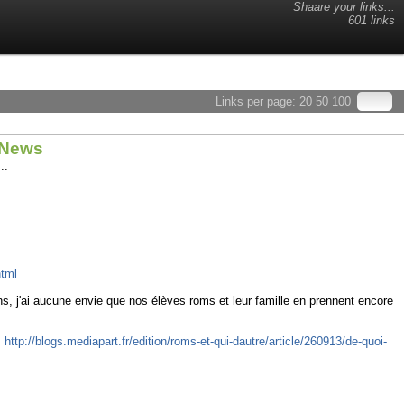
Shaare your links...
601 links
Links per page:
20
50
100
F1News
..
html
s, j'ai aucune envie que nos élèves roms et leur famille en prennent encore
:
http://blogs.mediapart.fr/edition/roms-et-qui-dautre/article/260913/de-quoi-