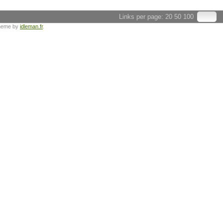
Links per page:
20
50
100
heme by
idleman.fr
.