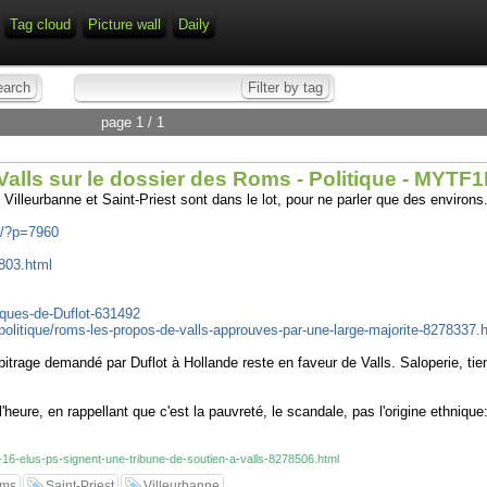
Tag cloud
Picture wall
Daily
page 1 / 1
Valls sur le dossier des Roms - Politique - MYT
illeurbanne et Saint-Priest sont dans le lot, pour ne parler que des environs.
r/?p=7960
5803.html
itiques-de-Duflot-631492
.fr/politique/roms-les-propos-de-valls-approuves-par-une-large-majorite-8278337.
trage demandé par Duflot à Hollande reste en faveur de Valls. Saloperie, tien
l'heure, en rappellant que c'est la pauvreté, le scandale, pas l'origine ethnique
roms-16-elus-ps-signent-une-tribune-de-soutien-a-valls-8278506.html
ms
Saint-Priest
Villeurbanne