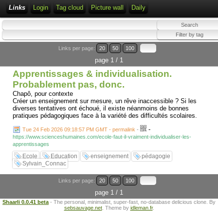
Links
Login
Tag cloud
Picture wall
Daily
Links per page:
20
50
100
page 1 / 1
Apprentissages & individualisation.
Probablement pas, donc.
Chapô, pour contexte
Créer un enseignement sur mesure, un rêve inaccessible ? Si les
diverses tentatives ont échoué, il existe néanmoins de bonnes
pratiques pédagogiques face à la variété des difficultés scolaires.
-
Tue 24 Feb 2026 09:18:57 PM GMT - permalink
-
https://www.scienceshumaines.com/ecole-faut-il-vraiment-individualiser-les-
apprentissages
Ecole
Education
enseignement
pédagogie
Sylvain_Connac
Links per page:
20
50
100
page 1 / 1
Shaarli 0.0.41 beta
- The personal, minimalist, super-fast, no-database delicious clone. By
sebsauvage.net
. Theme by
idleman.fr
.