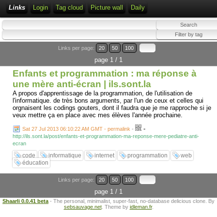
Links
Login
Tag cloud
Picture wall
Daily
Links per page:
20
50
100
page 1 / 1
Enfants et programmation : ma réponse à
une mère anti-écran | ils.sont.la
A propos d'apprentissage de la programmation, de l'utilisation de
l'informatique. de très bons arguments, par l'un de ceux et celles qui
orgnaisent les codings gouters, dont il faudra que je me rapproche si je
veux mettre ça en place avec mes élèves l'année prochaine.
-
Sat 27 Jul 2013 06:10:22 AM GMT - permalink
-
http://ils.sont.la/post/enfants-et-programmation-ma-reponse-mere-pediatre-anti-
ecran
code
informatique
internet
programmation
web
éducation
Links per page:
20
50
100
page 1 / 1
Shaarli 0.0.41 beta
- The personal, minimalist, super-fast, no-database delicious clone. By
sebsauvage.net
. Theme by
idleman.fr
.