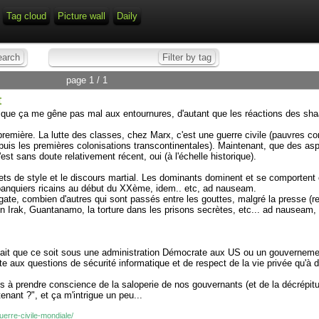
Tag cloud
Picture wall
Daily
page 1 / 1
t
 que ça me gêne pas mal aux entournures, d'autant que les réactions des sha
remière. La lutte des classes, chez Marx, c'est une guerre civile (pauvres cont
uis les premières colonisations transcontinentales). Maintenant, que des asp
t sans doute relativement récent, oui (à l'échelle historique).
ffets de style et le discours martial. Les dominants dominent et se comportent
s banquiers ricains au début du XXème, idem.. etc, ad nauseam.
rgate, combien d'autres qui sont passés entre les gouttes, malgré la presse (
n Irak, Guantanamo, la torture dans les prisons secrètes, etc... ad nauseam, 
fait que ce soit sous une administration Démocrate aux US ou un gouvernemen
 aux questions de sécurité informatique et de respect de la vie privée qu'à d
ns à prendre conscience de la saloperie de nos gouvernants (et de la décrépitu
enant ?", et ça m'intrigue un peu...
uerre-civile-mondiale/