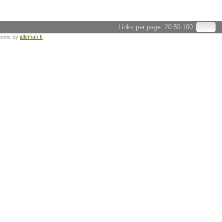
Links per page:
20
50
100
heme by
idleman.fr
.