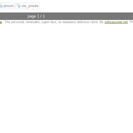
ploum
vie_privée
page 1 / 1
ta
- The personal, minimalist, super-fast, no-database delicious clone. By
sebsauvage.net
. T