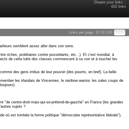
Shaare your links...
602 links
Links per page:
20
50
100
arlieurs semblent assez aller dans son sens.
re riches, prolétaires contre possédants, etc...). Et c'est mondial, à
ects de cette lutte des classes commencent à se voir et à toucher les
 comme des gens imbus de leur pouvoir (des pourris, en bref). La belle
remember les irlandais de Vincennes, le rainbow warrior, les sales coups de
toujours).
t "de centre-droit-mais-qui-se-prétend-de-gauche" en France (les grandes
'autres sujets ?
de où est tombée la forme politique "démocratie représentative libérale"),