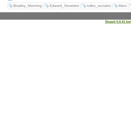
Bradley_Manning
Edward_Snowden
luttes_sociales
Marx
Shaarli 0.0.41 be