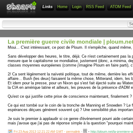
Links
Home
Login
RSS Feed
ATOM Feed
La première guerre civile mondiale | ploum.ne
Moui... C'est intéressant, ce post de Ploum. Il n'empêche, quand même,
Sans développer des heures, le titre, déjà: Ce n'est certainement pas la p
mesure que le capitalisme se mondialise, justement (donc, a minima, dep
classes moyennes européenes (comme j'imagine Ploum en faire parti), c'es
2/ Ca sent légèrement la naïveté politique, tout de même, derrière les e
affaire... Bush (les deux) faisaient la même chose, Mitterand, idem, le
Et idem pour la presse, pour un Nixon qui s'est fait éjecté suite au Wate
la CIA en amérique latine et ailleurs, les preuves de la présence d'ADM e
Qu'est ce qui justifie cette prise de conscience maintenant, finalement ?
Ce qui est tombé sur le coin de la tronche de Manning et Snowden ? Le 
espérances déçues génèrent souvent ça) ? Une sensibilité plus importante
Je suis le premier à applaudir si ce genre d'évènement pourri aide certai
mais j'avoue que j'ai pas de réponse simple à la question "pourquoi maint
-
Fri 23 Aug 2013 12:21:22 AM GMT - permalink
-
http://ploum.net/la-premiere-g