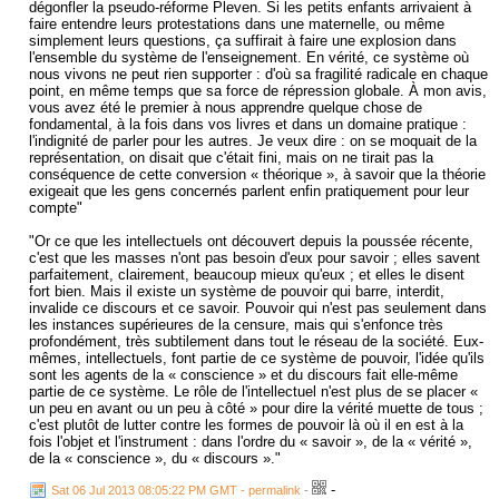
dégonfler la pseudo-réforme Pleven. Si les petits enfants arrivaient à
faire entendre leurs protestations dans une maternelle, ou même
simplement leurs questions, ça suffirait à faire une explosion dans
l'ensemble du système de l'enseignement. En vérité, ce système où
nous vivons ne peut rien supporter : d'où sa fragilité radicale en chaque
point, en même temps que sa force de répression globale. À mon avis,
vous avez été le premier à nous apprendre quelque chose de
fondamental, à la fois dans vos livres et dans un domaine pratique :
l'indignité de parler pour les autres. Je veux dire : on se moquait de la
représentation, on disait que c'était fini, mais on ne tirait pas la
conséquence de cette conversion « théorique », à savoir que la théorie
exigeait que les gens concernés parlent enfin pratiquement pour leur
compte"
"Or ce que les intellectuels ont découvert depuis la poussée récente,
c'est que les masses n'ont pas besoin d'eux pour savoir ; elles savent
parfaitement, clairement, beaucoup mieux qu'eux ; et elles le disent
fort bien. Mais il existe un système de pouvoir qui barre, interdit,
invalide ce discours et ce savoir. Pouvoir qui n'est pas seulement dans
les instances supérieures de la censure, mais qui s'enfonce très
profondément, très subtilement dans tout le réseau de la société. Eux-
mêmes, intellectuels, font partie de ce système de pouvoir, l'idée qu'ils
sont les agents de la « conscience » et du discours fait elle-même
partie de ce système. Le rôle de l'intellectuel n'est plus de se placer «
un peu en avant ou un peu à côté » pour dire la vérité muette de tous ;
c'est plutôt de lutter contre les formes de pouvoir là où il en est à la
fois l'objet et l'instrument : dans l'ordre du « savoir », de la « vérité »,
de la « conscience », du « discours »."
-
Sat 06 Jul 2013 08:05:22 PM GMT - permalink
-