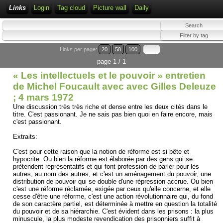
Links
Login
Tag cloud
Picture wall
Daily
Links per page:
20
50
100
page 1 / 1
« Les intellectuels et le pouvoir » entretien
de Michel Foucault avec avec Gilles Deleuze
; 4 mars 1972
Une discussion très très riche et dense entre les deux cités dans le
titre. C'est passionant. Je ne sais pas bien quoi en faire encore, mais
c'est passionant.
Extraits:
C'est pour cette raison que la notion de réforme est si bête et
hypocrite. Ou bien la réforme est élaborée par des gens qui se
prétendent représentatifs et qui font profession de parler pour les
autres, au nom des autres, et c'est un aménagement du pouvoir, une
distribution de pouvoir qui se double d'une répression accrue. Ou bien
c'est une réforme réclamée, exigée par ceux qu'elle concerne, et elle
cesse d'être une réforme, c'est une action révolutionnaire qui, du fond
de son caractère partiel, est déterminée à mettre en question la totalité
du pouvoir et de sa hiérarchie. C'est évident dans les prisons : la plus
minuscule, la plus modeste revendication des prisonniers suffit à